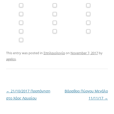
This entry was posted in
Σπηλαιολογία
on
November 7, 2017
by
agelos
.
Post
←
21/10/2017 Προπόνηση
Βάραθρο Πύργου Μεγάλο
navigation
στο Χάος Λαυρίου
11/11/17
→