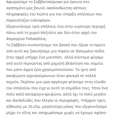
Αφιερώσαμε το Σαββατοκύριακο για έρευνα στο
αγαπημένο μας βουνό, ακολουθώντας κάποιες
πληροφορίες του Κώστα για την ύπαρξη σπηλαίων που
παρουσίαζαν ενδιαφέρον.
Εξερευνήσαμε τρία σπήλαια, ένα στην ευρύτερη περιοχή
πάνω από το χωριό Μεξιάτες και δύο στην αρχή του
Φαραγγιού Ροδοκάλλος.
Το Σάββατο συναντήσαμε τον βοσκό που ήξερε το πρώτο
από αυτά και ξεκινήσαμε μια πορεία σε δασωμένο πεδίο.
Στην αρχή υπήρχε ένα μονοπάτι, αλλά σύντομα φύγαμε
από αυτό περνώντας από χαμηλή βλάστηση και σημεία
που μόνο άγρια ζώα χρησιμοποιούσαν. Τα ίχνη από
σκαψίματα αγριογούρουνων ήταν φανερά σε πολλά
σημεία. Περίπου μια ώρα αργότερα φτάσαμε στην είσοδο
του σπηλαίου που είχε κι αυτό τα σημάδια τους. Ήταν ένα
πολύ καλό καταφύγιο-κρυψώνα, αλλά όχι το πολύ μεγάλο
και δαιδαλώδες που έλεγαν οι περιγραφές. Υπήρχαν τρείς
αίθουσες με 20-25μ. μεγαλύτερο μήκος που εξερευνήσαμε
μέχρι το τέλος και αποχωρήσαμε χωρίς να έχουμε αφήσει