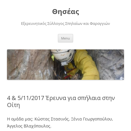
Skip
to
Θησέας
content
Εξερευνητικός Σύλλογος Σπηλαίων και Φαραγγιών
Menu
4 & 5/11/2017 Έρευνα για σπήλαια στην
Οίτη
Η ομάδα μας: Κώστας Στασινός, Ξένια Γεωργοπούλου,
Άγγελος Βλαχόπουλος.