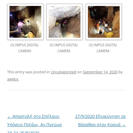
OLYMPUS DIGITAL
OLYMPUS DIGITAL
OLYMPUS DIGITAL
CAMERA
CAMERA
CAMERA
This entry was posted in
Uncategorized
on
September 14, 2020
by
agelos
.
Post
←
Αποστολή στο Σπήλαιο-
27/9/2020 Εξερεύνηση σε
navigation
Υπόγειο Ποτάμι, Αγ.Πνεύμα
Βάραθρο στον Κοσμά
→
23-24-25/8/2020