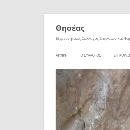
Skip
to
content
Θησέας
Εξερευνητικός Σύλλογος Σπηλαίων και Φ
ΑΡΧΙΚΗ
Ο ΣΥΛΛΟΓΟΣ
ΕΠΙΚΟΙΝΩ