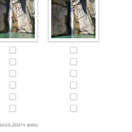
June 8, 2024
by
agelos
.