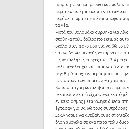
μιάμιση ώρα, και μερικά καψούλια, 
περίπου, που μπορούσα να σταθώ επι 
περάσει η ομάδα και έτσι αποφασίσα
τα νέα.
Μετά τον θαλαμάκο σύρθηκα για λίγο 
στάθηκα πάλι όρθιος (το εκτιμάς αυτ
σκάλα στον φακό μου για να δώ το μέ
να ανεβαίνω μικρούς καταρράκτες στε
τις κατάλληλες εποχές εκεί, 3-4 μέτρ
πάλι μεγάλοι χώροι και παντού διάκο
μεγέθη. Υπάρχουν περάσματα σε ψηλό
των αυτών των σημείων θα χρειαστεί
Κάποια στιγμή κατάλαβα ότι έπρεπε ν
δεκαπέντε λεπτά είχα φύγει εκατό μέ
ενθουσιασμός μεταδόθηκε άμεσα στην
έφτασαν για να δώ τους συντρόφους 
Ξεκινήσαμε να ανεβαίνουμε σχολιάζ
όλο χαμόγελα σε ένα πάρα πολύ όμορ
είχα πάει μόνος μου. Εδώ θα αφήσω τ