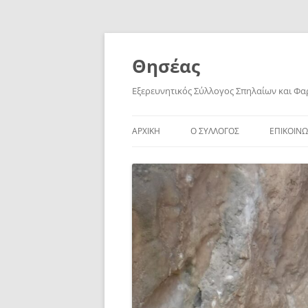
Skip
to
content
Θησέας
Εξερευνητικός Σύλλογος Σπηλαίων και Φ
ΑΡΧΙΚΗ
Ο ΣΥΛΛΟΓΟΣ
ΕΠΙΚΟΙΝΩ