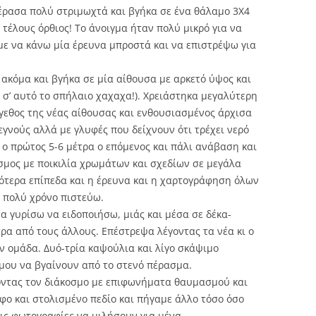
πέρασα πολύ στριμωχτά και βγήκα σε ένα θάλαμο 3Χ4
τέλους όρθιος! Το άνοιγμα ήταν πολύ μικρό για να
με να κάνω μία έρευνα μπροστά και να επιστρέψω για
ακόμα και βγήκα σε μία αίθουσα με αρκετό ύψος και
ό σ’ αυτό το σπήλαιο χαχαχα!). Χρειάστηκα μεγαλύτερη
γεθος της νέας αίθουσας και ενθουσιασμένος άρχισα
γνούς αλλά με γλυφές που δείχνουν ότι τρέχει νερό
α ο πρώτος 5-6 μέτρα ο επόμενος και πάλι ανάβαση και
σμος με ποικιλία χρωμάτων και σχεδίων σε μεγάλα
τερα επίπεδα και η έρευνα και η χαρτογράφηση όλων
 πολύ χρόνο πιστεύω.
α γυρίσω να ειδοποιήσω, μιάς και μέσα σε δέκα-
τρα από τους άλλους. Επέστρεψα λέγοντας τα νέα κι ο
 ομάδα. Δυό-τρία καψούλια και λίγο σκάψιμο
μου να βγαίνουν από το στενό πέρασμα.
οντας τον διάκοσμο με επιφωνήματα θαυμασμού και
φο και στολισμένο πεδίο και πήγαμε άλλο τόσο όσο
ις φωτογραφίες να μιλήσουν για μένα.