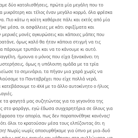
αμε δύο κατολισθήσεις, πρώτα μία μεγάλη που το
ία μικρότερη και τέλος έναν μεγάλο κορμό, όλα φρέσκα
 Πιο κάτω η κοίτη καθάρισε πάλι και εκτός από μία
ήκε μέσα, οι ασφάλειες με κάτι σφιξίματα και
 μερικές μονές αγκυρώσεις και κάποιες μάπες που
ρατάνε, όμως καλό θα ήταν κάποια στιγμή να τις
α πάρουμε τρυπάνι και να το κάνουμε κι αυτό.
αγγέλη, ήμουνα ο μόνος που είχα ξανακάνει τη
θυστερήσεις, όμως η υπόλοιπη ομάδα με τα τρία
λείωσε το σεμινάριο, τα πήγαν μια χαρά χωρίς να
αύσαμε το Πανταβρέχει που είχε πολλά νερά,
α κατεβάσουμε το 4Χ4 με το άλλο αυτοκίνητο ο ήλιος
αγιές.
ε τα φαγητά μας συζητώντας για τα γεγονότα της
ς στο φαράγγι, εγώ έδωσα συγχαρητήρια σε όλους για
ξέφρασα την απορία, πως δεν παραπονέθηκε κανένας!
τι όλοι το κρατούσαν μέσα τους ελπίζοντας ότι η
ση! Νωρίς-νωρίς αποσυρθήκαμε για ύπνο με μια–δυό
πάνω απ’ τις σκηνές και χάθηκαν στα φυλλώματα, να