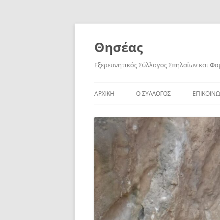
Skip
to
content
Θησέας
Εξερευνητικός Σύλλογος Σπηλαίων και Φ
ΑΡΧΙΚΗ
Ο ΣΥΛΛΟΓΟΣ
ΕΠΙΚΟΙΝΩ