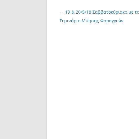
Post
←
19 & 20/5/18 Σαββατοκύριακο με τ
navigation
Σεμινάριο Μύησης Φαραγγιών