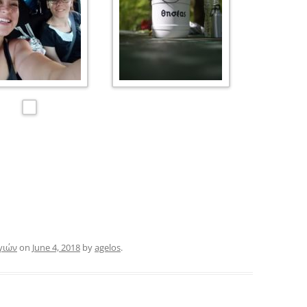
γιών
on
June 4, 2018
by
agelos
.