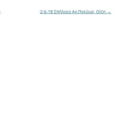
ο
2-6-18 Σπήλαιο Αγ.Πνεύμα, Οίτη
→