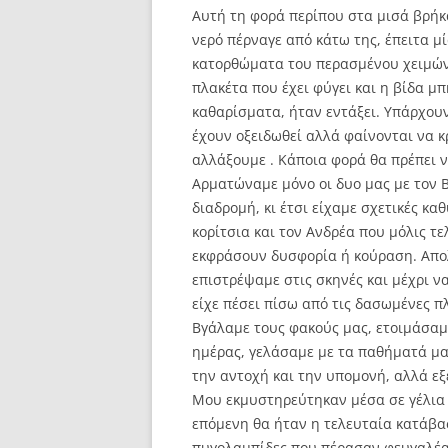
Αυτή τη φορά περίπου στα μισά βρήκ
νερό πέρναγε από κάτω της, έπειτα μ
κατορθώματα του περασμένου χειμώνα.
πλακέτα που έχει φύγει και η βίδα μπ
καθαρίσματα, ήταν εντάξει. Υπάρχουν
έχουν οξειδωθεί αλλά φαίνονται να κ
αλλάξουμε . Κάποια φορά θα πρέπει ν
Αρματώναμε μόνο οι δυο μας με τον Β
διαδρομή, κι έτσι είχαμε σχετικές κα
κορίτσια και τον Ανδρέα που μόλις τε
εκφράσουν δυσφορία ή κούραση. Απολ
επιστρέψαμε στις σκηνές και μέχρι ν
είχε πέσει πίσω από τις δασωμένες πλ
Βγάλαμε τους φακούς μας, ετοιμάσαμ
ημέρας, γελάσαμε με τα παθήματά μα
την αντοχή και την υπομονή, αλλά ε
Μου εκμυστηρεύτηκαν μέσα σε γέλια ό
επόμενη θα ήταν η τελευταία κατάβα
πυγολαμπίδες που πέρασαν φευγαλέα 