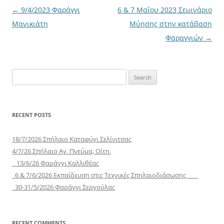
Post
←
9/4/2023 Φαράγγι
6 & 7 Μαΐου 2023 Σεμινάριο
navigation
Μανικιάτη
Μύησης στην κατάβαση
Φαραγγιών
→
Search
for:
RECENT POSTS
18/7/2026 Σπήλαιο Καταφύγι Σελίνιτσας
4/7/26 Σπήλαιο Αγ. Πνεύμα, Οίτη.
13/6/26 Φαράγγι Καλλιθέας
6 & 7/6/2026 Εκπαίδευση στις Τεχνικές Σπηλαιοδιάσωσης
30-31/5/2026 Φαράγγι Σεργούλας
RECENT COMMENTS