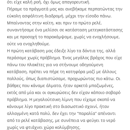
ότι είχε καλή ροή, όχι όμως απαγορευτική.
Πήραμε τα πράγματά μας και ανεβήκαμε περπατώντας την
εύκολη ασφάλτινη διαδρομή, μέχρι την είσοδο πάνω.
Μπαίνοντας στην κοίτη, και πριν το πρώτο ρελέ,
συναντήσαμε ένα μελίσσι σε κατάσταση μετεγκατάστασης
και με προσοχή το παρακάμψαμε, χωρίς να ενοχλήσουμε,
ούτε να ενοχληθούμε.
Η πρώτη κατάβαση μας έδειξε λίγο τα δόντια της, αλλά
περάσαμε χωρίς πρόβλημα. Ένας μεγάλος βράχος που είχε
πάνω του πλακέτες για να στήνουμε οδηγούμενη
κατάβαση, πρέπει να πήρε τη κατηφόρα μαζί με άλλους
πολλούς, όπως διαπιστώσαμε, προχωρώντας πιο κάτω. Οι
βάθρες που κάναμε άλματα, ήταν αρκετά μπαζωμένες,
εκτός από μία και οι αγκυρώσεις δεν είχαν κάποιο σοβαρό
πρόβλημα. Η μεγαλούτσικη λίμνη που είχαμε σκοπό να
κάνουμε λίγο πρακτική στο διασωστικό σχοινί, ήταν
αλλαγμένη κατά πολύ, δεν έχει την “παραλία” απέναντι
από το ρελέ κατάβασης, με συνέπεια να φεύγει το νερό
χωρίς να φτιάχνει χώρο κολύμβησης.