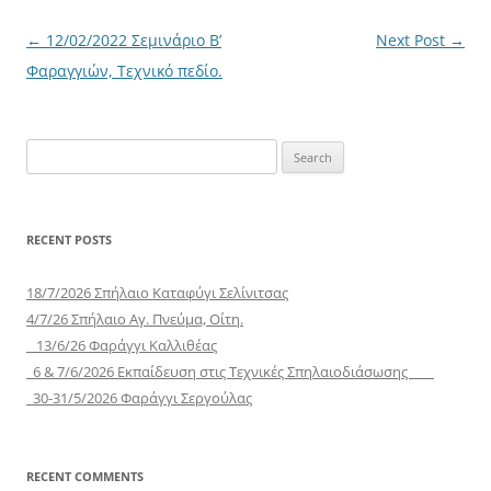
Post
←
12/02/2022 Σεμινάριο Β’
Next Post
→
navigation
Φαραγγιών, Τεχνικό πεδίο.
Search
for:
RECENT POSTS
18/7/2026 Σπήλαιο Καταφύγι Σελίνιτσας
4/7/26 Σπήλαιο Αγ. Πνεύμα, Οίτη.
13/6/26 Φαράγγι Καλλιθέας
6 & 7/6/2026 Εκπαίδευση στις Τεχνικές Σπηλαιοδιάσωσης
30-31/5/2026 Φαράγγι Σεργούλας
RECENT COMMENTS