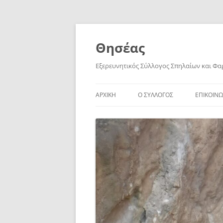
Skip
to
content
Θησέας
Εξερευνητικός Σύλλογος Σπηλαίων και Φ
ΑΡΧΙΚΗ
Ο ΣΥΛΛΟΓΟΣ
ΕΠΙΚΟΙΝΩ