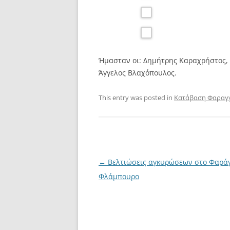
Ήμασταν οι: Δημήτρης Καραχρήστος, 
Άγγελος Βλαχόπουλος.
This entry was posted in
Κατάβαση Φαραγ
Post
←
Βελτιώσεις αγκυρώσεων στο Φαράγ
navigation
Φλάμπουρο