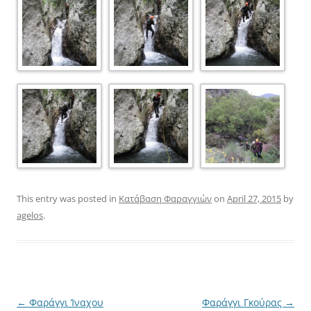
This entry was posted in
Κατάβαση Φαραγγιών
on
April 27, 2015
by
agelos
.
Post
←
Φαράγγι Ίναχου
Φαράγγι Γκούρας
→