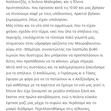
Καπλαντζής, η Νιόνια Μαλεφάκη, και η Έλενα
Χριστοπούλου, που έφτασαν κατά τις !0:00’ και μας βρήκαν
να πίνονουμε καφέ με τους υπόλοιπους. Αρκετοί βγήκαν
ξημερώματα, όπως είχαν υπολογίσει.
Μάς είπαν και τα νέα από το αρμάτωμα, που το είχαν
φτάσει σχεδόν στο τέρμα, εκεί που όλα τα σπήλαια της
περιοχής, τουλάχιστον τα τέσσερα πολύ γνωστά μας,
σταματούν στον υδροφόρο ορίζοντα του Μαυροβουνίου,
γύρω στα -300μέτρα, συναντώντας τον λασπώδη βυθό
λιμνών που δυστυχώς δεν μπόρεσαν να προσπελάσουν οι
δύτες που προπάθησαν να το κάνουν, μέχρι σήμερα.
Μετά από τις συστάσεις και τα καλημερίσματα ξεκινήσαμε
για το σπήλαιο. Ο Απόλλωνας, ο Γεράσιμος κι ο Τάκης
έφυγαν με φόρα για να το πατώσουν κι ο Αλέξανδρος κι
εγώ καθήσαμε με τα κορίτσια να έχουμε το νού μας γιατί η
Έλενα δεν είχε ξαναμπεί σε μεγάλο σπήλαιο ξανά και
έκατσε στα πρώτα κατεβάσματα, ενώ η Νιόνια εύκολα
έφτασε μαζί μας μέχρι το σιφώνι και περάσαμε και το
μακρύ διάδρομο. Περιπλανηθήκαμε στις αίθουσες,