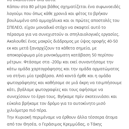
Κάπου στα 80 μέτρα βάθος σχηματίζεται ένα σιφωνοειδές
λαγούμι που όπως κάθε χρονιά και φέτος το βρήκαν
βουλωμένο από αμμοχάλικα και οι πρώτες αποστολές του
ΣΠΕΛΕΟ, είχαν μοναδικό στόχο να σκαφτεί αυτό το
πέρασμα για να συνεχιστούν οι σπηλαιολογικές εργασίες.
Ακολουθεί ένας μακρύς διάδρομος με ύψος οροφής 40-50
εκ και μετά ξαναρχίζουν τα κάθετα σημεία, με
αποκορύφωμα μία μονοκόμματη κατάβαση 50 περίπου
μέτρων. Φτάσαμε στα -200μ και εκεί συναντήσαμε την
κάτω ομάδα χαρτογράφησης και την ομάδα αρματώματος
να στήνει μία τραβέρσα. Από κοντά ήρθε και η ομάδα
φωτογράφησης και καθήσαμε σε μιά άκρη να τσιμπήσουμε
κάτι, βγάλαμε φωτογραφίες και τους αφήσαμε να
συνεχίσουν το έργο τους. Βγήκαμε πρίν σκοτεινιάσει και
εύκολα βρήκαμε τον δρόμο για το αυτοκίνητο μισό
χιλιόμετρο πιό πέρα.
Την Κυριακή περιμέναμε να έρθουν άλλα τέσσερα άτομα
από τον Θησέα, ο Γεράσιμος Κρεμμύδας, ο Τάκης