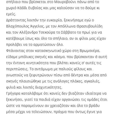
σπήλαιο που βρίσκεται στο Μαυροβούνι πάνω από το
χωριό Κάδδι Ευβοίας και μας καλούσαν να το δούμε κι
εμείς.
Δράττοντας λοιπόν την ευκαιρία, ξεκινήσαμε εγώ ο
Βλαχόπουλος Άγγελος, με τον Απόλλωνα Θρασυβουλίδη
και τον Αλέξανδρο Τσεκούρα το Σάββατο το πρωί για να
κατέβουμε ίσως και όλο το σπήλαιο, αν οι φίλοι μας είχαν
προλάβει να το αρματώσουν όλο.
Φτάνοντας στον κατασκηνωτικό χώρο στη Βρωμονέρα,
είδαμε μπόλικες σκηνές και κόσμο, που βρίσκονταν σ΄ αυτή
την έντονη κινητικότητα που βλέπει κανείς σ’ αυτές τις
περιπτώσεις. Το αντάμωμα με παλιούς φίλους και
γνωστούς να ξεφυτρώνουν πίσω από δέντρα και μέσα από
σκηνές πλαισιώθηκε με τις ανάλογες πλάκες, αγκαλιές,
φιλιά και λοιπές διαχυτικότητες.
Γρήγορα καταλάβαμε ότι κανείς δεν βιαζόταν ιδιαίτερα να
ξεκινήσει, γιατί τα παιδιά είχαν οργανώσει τις ομάδες έτσι
ώστε να παραμείνουν αν χρειαζόταν και όλο το βράδυ
μέσα μέχρι να τελειώσουν, πράγμα που όντως έγινε για