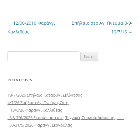
Post
←
12/06/2016 Φαράγγι
Σπήλαιο στο Αγ, Πνεύμα 8-9-
navigation
Καλλιθέας
10/7/16
→
Search
for:
RECENT POSTS
18/7/2026 Σπήλαιο Καταφύγι Σελίνιτσας
4/7/26 Σπήλαιο Αγ. Πνεύμα, Οίτη.
13/6/26 Φαράγγι Καλλιθέας
6 & 7/6/2026 Εκπαίδευση στις Τεχνικές Σπηλαιοδιάσωσης
30-31/5/2026 Φαράγγι Σεργούλας