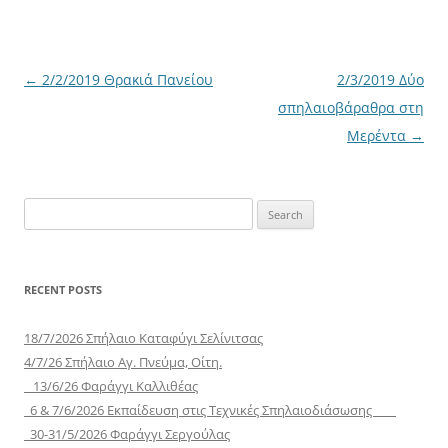
Post
←
2/2/2019 Θρακιά Πανείου
2/3/2019 Δύο
navigation
σπηλαιοβάραθρα στη
Μερέντα
→
Search
for:
RECENT POSTS
18/7/2026 Σπήλαιο Καταφύγι Σελίνιτσας
4/7/26 Σπήλαιο Αγ. Πνεύμα, Οίτη.
13/6/26 Φαράγγι Καλλιθέας
6 & 7/6/2026 Εκπαίδευση στις Τεχνικές Σπηλαιοδιάσωσης
30-31/5/2026 Φαράγγι Σεργούλας