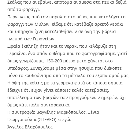
Σκάλας που ανεβαίνει απότομα ανάμεσα στα πεύκα δεξιά
από το φαράγγι.
Περνώντας από την παραλία στο μέρος που καταλήγει το
φαράγγι των Μύλων, είδαμε ότι κατέβαζε αρκετό νεράκι
και υπήρχαν ίχνη κατολισθήσεων σε όλη την βόρεια
πλευρά των Γερανείων.
Ωραία έκπληξη ήταν και το νεράκι που κελάρυζε στη
Γερακίνα, ένα σπάνιο θέαμα που το φωτογραφίσαμε, γιατί
όπως γνωρίζουμε, 150-200 μέτρα μετά χάνεται στο
υπέδαφος. Συνεχίσαμε μέσα στην ησυχία που διέκοπτε
μόνο το κουδούνισμα από τα μέταλλα του εξοπλισμού μας.
Η όψη της κοίτης με τα γερμένα φυτά σε κάποια σημεία,
έδειχνε ότι είχαν γίνει κάποιες καλές κατεβασιές,
αποτέλεσμα των βροχών των προηγούμενων ημερών, όχι
όμως κάτι πολύ συνταρακτικό.
Η συντροφιά: Βαγγέλης Μαρκόπουλος, Ξένια
Γεωργοπούλου(ΣΠΕΛΕΟ) κι εγώ.
Άγγελος Βλαχόπουλος