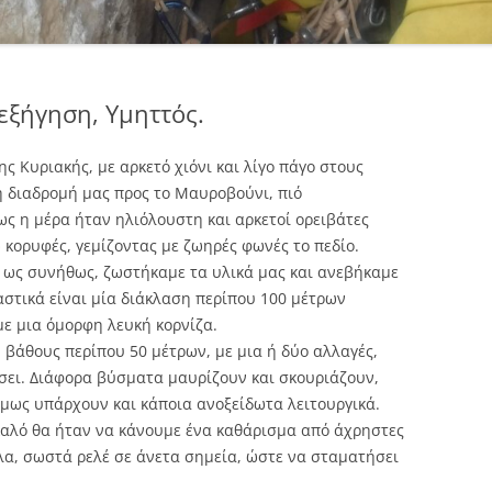
ξήγηση, Υμηττός.
ς Κυριακής, με αρκετό χιόνι και λίγο πάγο στους
 διαδρομή μας προς το Μαυροβούνι, πιό
ς η μέρα ήταν ηλιόλουστη και αρκετοί ορειβάτες
 κορυφές, γεμίζοντας με ζωηρές φωνές το πεδίο.
κοί ως συνήθως, ζωστήκαμε τα υλικά μας και ανεβήκαμε
αστικά είναι μία διάκλαση περίπου 100 μέτρων
με μια όμορφη λευκή κορνίζα.
 βάθους περίπου 50 μέτρων, με μια ή δύο αλλαγές,
ήσει. Διάφορα βύσματα μαυρίζουν και σκουριάζουν,
μως υπάρχουν και κάποια ανοξείδωτα λειτουργικά.
αλό θα ήταν να κάνουμε ένα καθάρισμα από άχρηστες
α, σωστά ρελέ σε άνετα σημεία, ώστε να σταματήσει