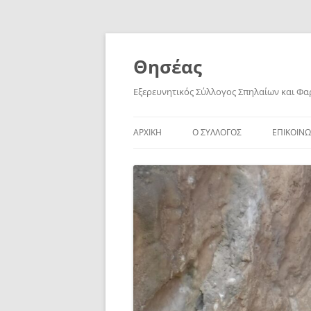
Skip
to
content
Θησέας
Εξερευνητικός Σύλλογος Σπηλαίων και Φ
ΑΡΧΙΚΗ
Ο ΣΥΛΛΟΓΟΣ
ΕΠΙΚΟΙΝΩ