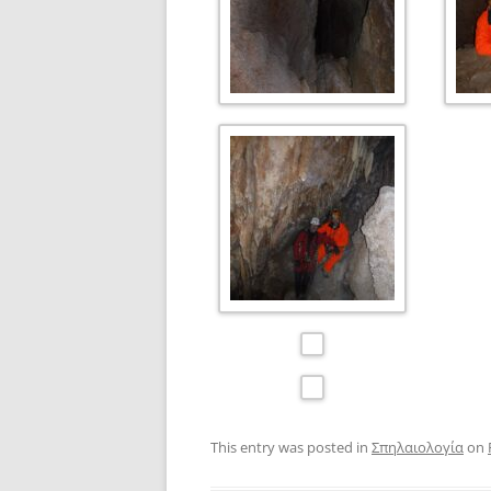
This entry was posted in
Σπηλαιολογία
on