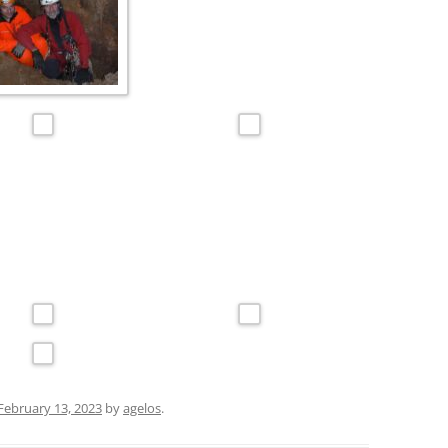
February 13, 2023
by
agelos
.