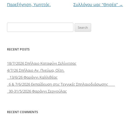
navigation
Παρεξήγηση, Υμηττός.
Συλλόγου μας “Θησέα”
→
Search
for:
RECENT POSTS
18/7/2026 Σπήλαιο Καταφύγι Σελίνιτσας
4/7/26 Σπήλαιο Αγ. Πνεύμα, Οίτη.
13/6/26 Φαράγγι Καλλιθέας
6 & 7/6/2026 Εκπαίδευση στις Τεχνικές Σπηλαιοδιάσωσης
30-31/5/2026 Φαράγγι Σεργούλας
RECENT COMMENTS