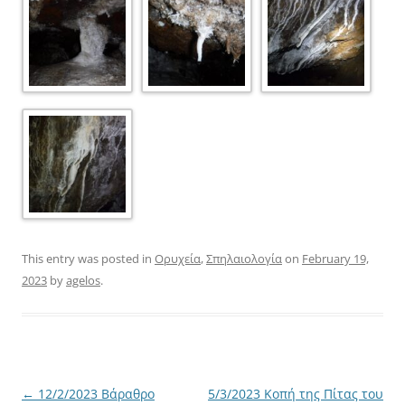
This entry was posted in
Ορυχεία
,
Σπηλαιολογία
on
February 19,
2023
by
agelos
.
Post
←
12/2/2023 Βάραθρο
5/3/2023 Κοπή της Πίτας του