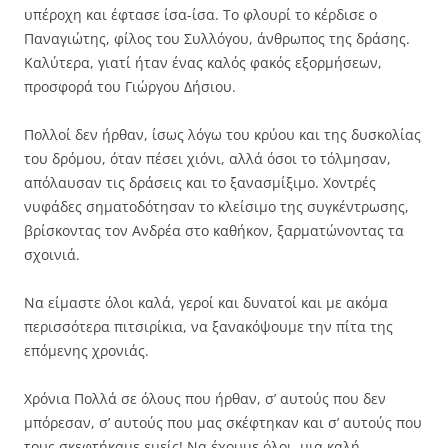
υπέροχη και έφτασε ίσα-ίσα. Το φλουρί το κέρδισε ο
Παναγιώτης, φίλος του Συλλόγου, άνθρωπος της δράσης.
Καλύτερα, γιατί ήταν ένας καλός φακός εξορμήσεων,
προσφορά του Γιώργου Δήσιου.
Πολλοί δεν ήρθαν, ίσως λόγω του κρύου και της δυσκολίας
του δρόμου, όταν πέσει χιόνι, αλλά όσοι το τόλμησαν,
απόλαυσαν τις δράσεις και το ξανασμίξιμο. Χοντρές
νυφάδες σηματοδότησαν το κλείσιμο της συγκέντρωσης,
βρίσκοντας τον Ανδρέα στο καθήκον, ξαρματώνοντας τα
σχοινιά.
Να είμαστε όλοι καλά, γεροί και δυνατοί και με ακόμα
περισσότερα πιτσιρίκια, να ξανακόψουμε την πίτα της
επόμενης χρονιάς.
Χρόνια Πολλά σε όλους που ήρθαν, σ’ αυτούς που δεν
μπόρεσαν, σ’ αυτούς που μας σκέφτηκαν και σ’ αυτούς που
τους σκεφτήκαμε εμείς! Να έχουμε όλοι, μια καλή