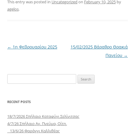
This entry was posted in
Uncategorized
on
February 10, 2025
by
agelos
.
Post
←
1η Φεβρουαρίου 2025
15/02/2025 Βάραθρο Θρακιά
navigation
Πανείου
→
Search
for:
RECENT POSTS
18/7/2026 Σπήλαιο Καταφύγι Σελίνιτσας
4/7/26 Σπήλαιο Αγ. Πνεύμα, Οίτη.
13/6/26 Φαράγγι Καλλιθέας