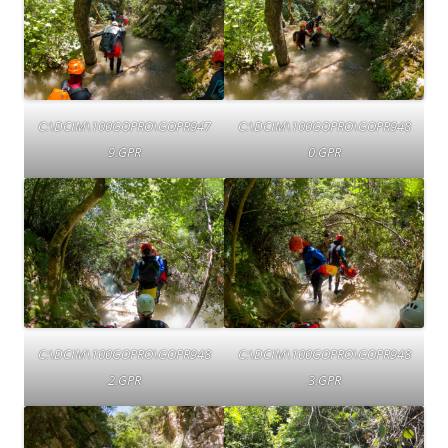
C:\DCIM\100GOPRO\GOPR947
C:\DCIM\100GOPRO\GOPR948
9.GPR
0.GPR
C:\DCIM\100GOPRO\GOPR948
C:\DCIM\100GOPRO\GOPR948
2.GPR
3.GPR