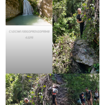
C:\DCIM\100GOPRO\GOPR948
4.GPR