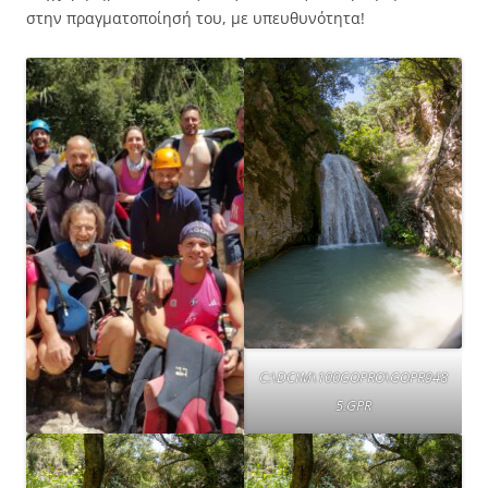
στην πραγματοποίησή του, με υπευθυνότητα!
C:\DCIM\100GOPRO\GOPR948
5.GPR