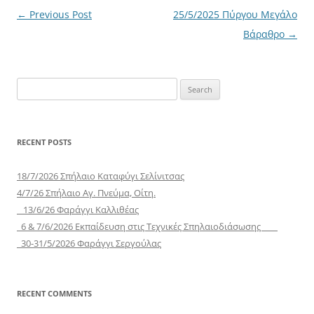
Post
←
Previous Post
25/5/2025 Πύργου Μεγάλο
navigation
Βάραθρο
→
Search
for:
RECENT POSTS
18/7/2026 Σπήλαιο Καταφύγι Σελίνιτσας
4/7/26 Σπήλαιο Αγ. Πνεύμα, Οίτη.
13/6/26 Φαράγγι Καλλιθέας
6 & 7/6/2026 Εκπαίδευση στις Τεχνικές Σπηλαιοδιάσωσης
30-31/5/2026 Φαράγγι Σεργούλας
RECENT COMMENTS