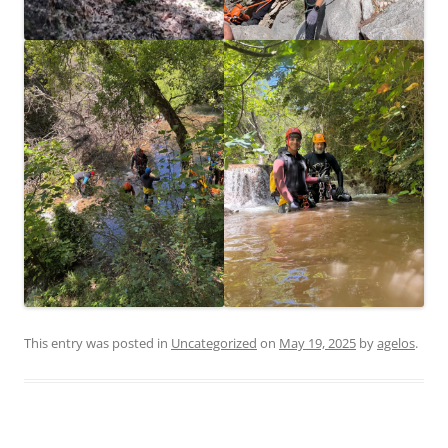
This entry was posted in
Uncategorized
on
May 19, 2025
by
agelos
.