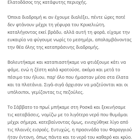
Ελατοδάσος της κατάφυτης περιοχής.
Όποια διαδρομή κι αν έχουμε διαλέξει, πέντε ώρες ποτέ
δεν φτάνουν μέχρι τη γέφυρα του Κρικελιώτη,
καταλήγοντας εκεί βράδυ, αλλά αυτή τη φορά, είχαμε την
ευκαιρία να φύγουμε νωρίς το μεσημέρι, απολαμβάνοντας
την θέα όλης της καταπράσινης διαδρομής.
Βολευτήκαμε και καταπιαστήκαμε να φτιάξουμε κάτι να
φάμε, ενώ η ζέστη καλά κρατούσε, ακόμα και μετά το
πέσιμο του ήλιου, παρ’ όλο που ήμασταν μέσα στα έλατα
και τα πλατάνια. Σιγά-σιγά άρχισαν να μαζεύονται και οι
υπόλοιποι, γεμίζοντας τις πεζούλες.
Το Σάββατο το πρωί μπήκαμε στη Ροσκά και ξεκινήσαμε
τις καταβάσεις, νομίζω με το λιγότερο νερό που θυμάμαι
μέχρι σήμερα, κατεβαίνοντας όμως, ενισχύθηκε λίγο από
τις πλαινές εισροές. Ευτυχώς, η πρασινάδα του Φαραγγιού
ήταν έντονη, όπως πάντα και το νερό του καθαρό και κρύο.