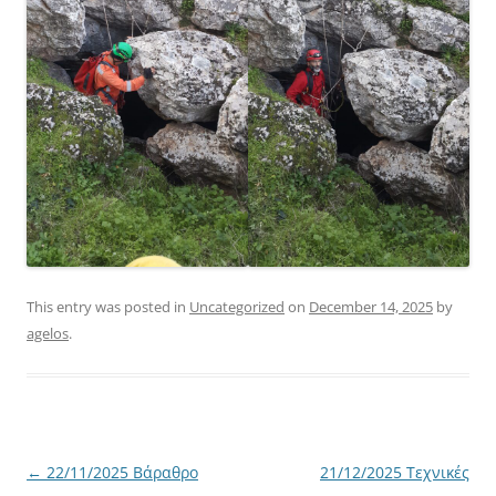
This entry was posted in
Uncategorized
on
December 14, 2025
by
agelos
.
Post
←
22/11/2025 Βάραθρο
21/12/2025 Τεχνικές