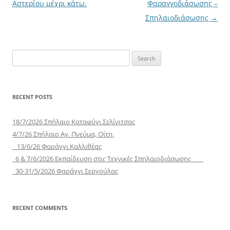
navigation
Αστερίου μέχρι κάτω.
Φαραγγοδιάσωσης –
Σπηλαιοδιάσωσης
→
Search
for:
RECENT POSTS
18/7/2026 Σπήλαιο Καταφύγι Σελίνιτσας
4/7/26 Σπήλαιο Αγ. Πνεύμα, Οίτη.
13/6/26 Φαράγγι Καλλιθέας
6 & 7/6/2026 Εκπαίδευση στις Τεχνικές Σπηλαιοδιάσωσης
30-31/5/2026 Φαράγγι Σεργούλας
RECENT COMMENTS