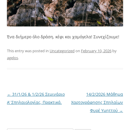
Ένα διήμερο όλο δράση, κέφι και χαμόγελα! Συνεχίζουμε!
This entry was posted in
Uncategorized
on
February 10, 2026
by
agelos
.
Post
←
31/1/26 & 1/2/26 Σεμινάριο
14/2/2026 Μάθημα
navigation
Α’ Σπηλαιολογίας, Πρακτικά.
Χαρτογράφησης Σπηλαίων
Φυρέ Υμηττού
→