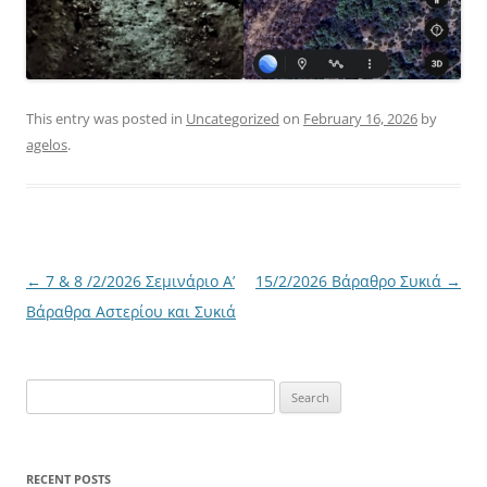
This entry was posted in
Uncategorized
on
February 16, 2026
by
agelos
.
Post
←
7 & 8 /2/2026 Σεμινάριο Α’
15/2/2026 Βάραθρο Συκιά
→
navigation
Βάραθρα Αστερίου και Συκιά
Search
for:
RECENT POSTS