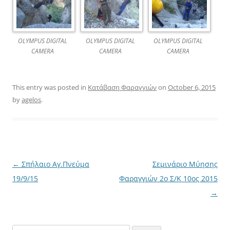
OLYMPUS DIGITAL
OLYMPUS DIGITAL
OLYMPUS DIGITAL
CAMERA
CAMERA
CAMERA
This entry was posted in
Κατάβαση Φαραγγιών
on
October 6, 2015
by
agelos
.
Post
←
Σπήλαιο Αγ.Πνεύμα
Σεμινάριο Μύησης
navigation
19/9/15
Φαραγγιών 2ο Σ/Κ 10ος 2015
→