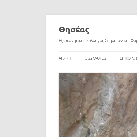
Skip
to
content
Θησέας
Εξερευνητικός Σύλλογος Σπηλαίων και Φ
ΑΡΧΙΚΗ
Ο ΣΥΛΛΟΓΟΣ
ΕΠΙΚΟΙΝΩ