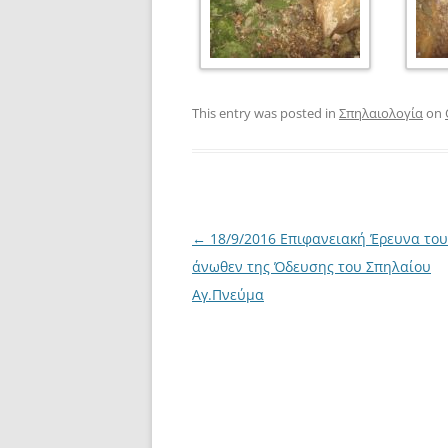
This entry was posted in
Σπηλαιολογία
on
Post
←
18/9/2016 Επιφανειακή Έρευνα του
navigation
άνωθεν της Όδευσης του Σπηλαίου
Αγ.Πνεύμα