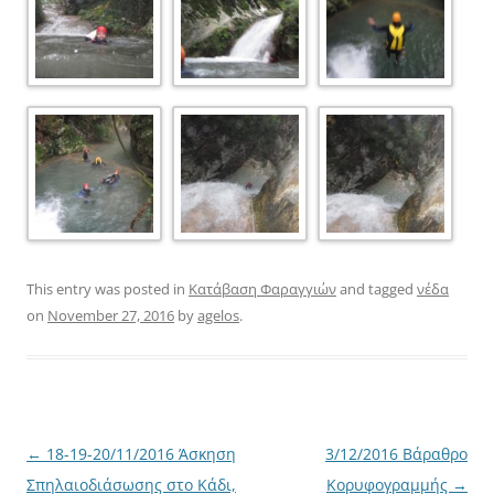
This entry was posted in
Κατάβαση Φαραγγιών
and tagged
νέδα
on
November 27, 2016
by
agelos
.
Post
←
18-19-20/11/2016 Άσκηση
3/12/2016 Βάραθρο
navigation
Σπηλαιοδιάσωσης στο Κάδι,
Κορυφογραμμής
→