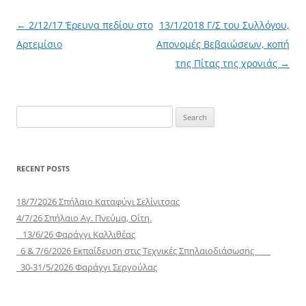
Post
←
2/12/17 Έρευνα πεδίου στο
13/1/2018 Γ/Σ του Συλλόγου,
navigation
Αρτεμίσιο
Απονομές Βεβαιώσεων, κοπή
της Πίτας της χρονιάς
→
Search
for:
RECENT POSTS
18/7/2026 Σπήλαιο Καταφύγι Σελίνιτσας
4/7/26 Σπήλαιο Αγ. Πνεύμα, Οίτη.
13/6/26 Φαράγγι Καλλιθέας
6 & 7/6/2026 Εκπαίδευση στις Τεχνικές Σπηλαιοδιάσωσης
30-31/5/2026 Φαράγγι Σεργούλας