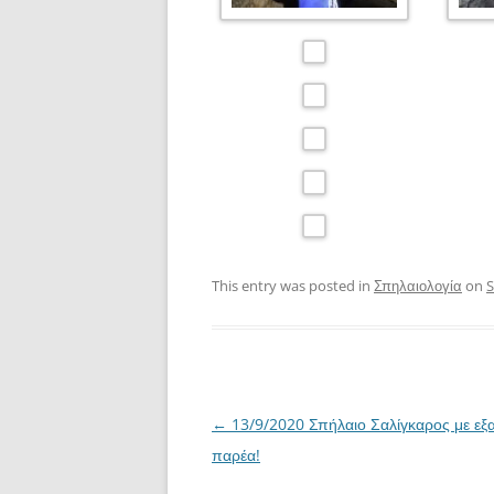
This entry was posted in
Σπηλαιολογία
on
S
Post
←
13/9/2020 Σπήλαιο Σαλίγκαρος με εξα
navigation
παρέα!