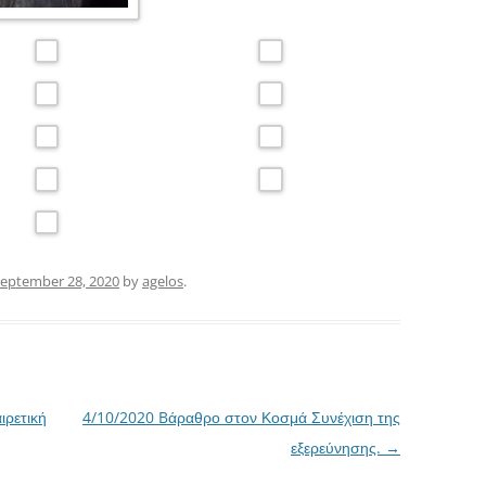
eptember 28, 2020
by
agelos
.
ιρετική
4/10/2020 Bάραθρο στον Κοσμά Συνέχιση της
εξερεύνησης.
→