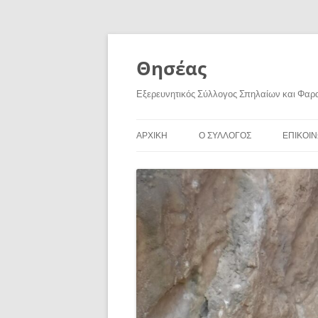
Skip
to
content
Θησέας
Εξερευνητικός Σύλλογος Σπηλαίων και Φαρ
ΑΡΧΙΚΗ
Ο ΣΥΛΛΟΓΟΣ
ΕΠΙΚΟΙΝ