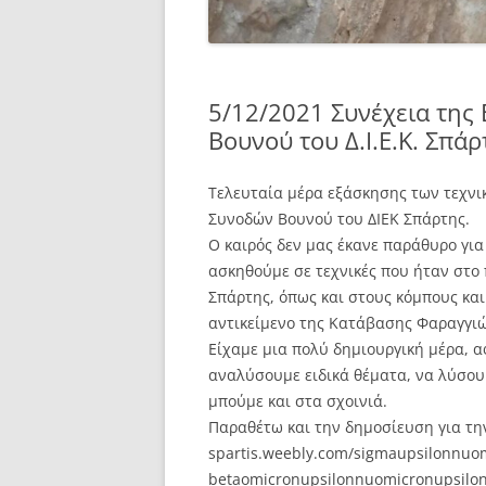
5/12/2021 Συνέχεια της
Βουνού του Δ.Ι.Ε.Κ. Σπάρ
Τελευταία μέρα εξάσκησης των τεχνι
Συνοδών Βουνού του ΔΙΕΚ Σπάρτης.
Ο καιρός δεν μας έκανε παράθυρο για
ασκηθούμε σε τεχνικές που ήταν στο
Σπάρτης, όπως και στους κόμπους κα
αντικείμενο της Κατάβασης Φαραγγιώ
Είχαμε μια πολύ δημιουργική μέρα, α
αναλύσουμε ειδικά θέματα, να λύσου
μπούμε και στα σχοινιά.
Παραθέτω και την δημοσίευση για την
spartis.weebly.com/sigmaupsilonnuo
betaomicronupsilonnuomicronupsilon