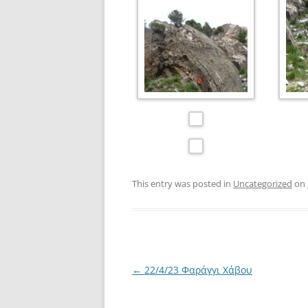
This entry was posted in
Uncategorized
on
Post
←
22/4/23 Φαράγγι Χάβου
navigation