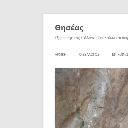
Skip
to
content
Θησέας
Εξερευνητικός Σύλλογος Σπηλαίων και Φ
ΑΡΧΙΚΗ
Ο ΣΥΛΛΟΓΟΣ
ΕΠΙΚΟΙΝΩ