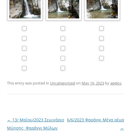
This entry was posted in
Uncategorized
on
May 16, 2023
by
agelos
.
Post
←
13/ Μαΐου/2023 Σεμινάριο
6/6/2023 Φαράγγι Μέγα ρέμα
navigation
Μύησης, Φαράγγι Μύλων
→