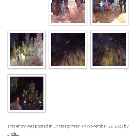
This entry was posted in
Uncategorized
on
November 22, 2023
by
agelos
.