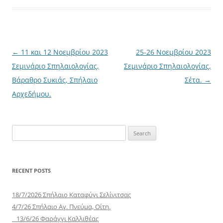
Post
←
11 και 12 Νοεμβρίου 2023
25-26 Νοεμβρίου 2023
navigation
Σεμινάριο Σπηλαιολογίας,
Σεμινάριο Σπηλαιολογίας,
Βάραθρο Συκιάς, Σπήλαιο
Σέτα.
→
Αρχεδήμου.
Search
for:
RECENT POSTS
18/7/2026 Σπήλαιο Καταφύγι Σελίνιτσας
4/7/26 Σπήλαιο Αγ. Πνεύμα, Οίτη.
13/6/26 Φαράγγι Καλλιθέας