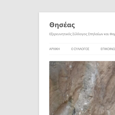
Skip
to
content
Θησέας
Εξερευνητικός Σύλλογος Σπηλαίων και Φ
ΑΡΧΙΚΗ
Ο ΣΥΛΛΟΓΟΣ
ΕΠΙΚΟΙΝΩ