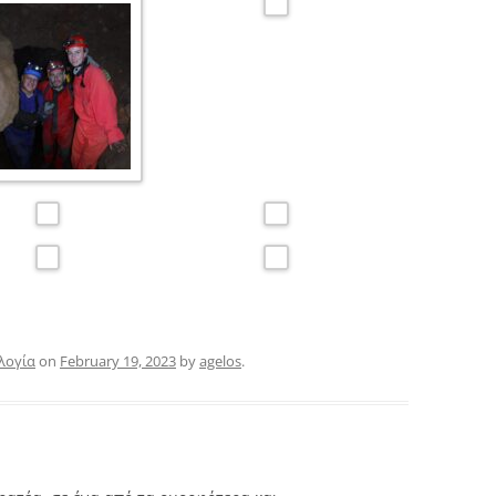
λογία
on
February 19, 2023
by
agelos
.