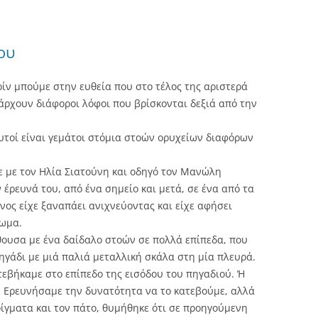
ου
ρίν μπούμε στην ευθεία που στο τέλος της αριστερά
άρχουν διάφοροι λόφοι που βρίσκονται δεξιά από την
υτοί είναι γεμάτοι στόμια στοών ορυχείων διαφόρων
με με τον Ηλία Σιατούνη και οδηγό τον Μανώλη
έρευνά του, από ένα σημείο και μετά, σε ένα από τα
νος είχε ξαναπάει ανιχνεύοντας και είχε αφήσει
τωμα.
θουσα με ένα δαίδαλο στοών σε πολλά επίπεδα, που
ηγάδι με μιά παλιά μεταλλική σκάλα στη μία πλευρά.
τεβήκαμε στο επίπεδο της εισόδου του πηγαδιού. Ή
. Ερευνήσαμε την δυνατότητα να το κατεβούμε, αλλά
ίγματα και τον πάτο, θυμήθηκε ότι σε προηγούμενη