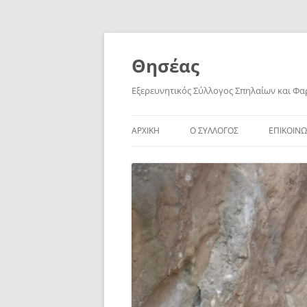
Skip
to
content
Θησέας
Εξερευνητικός Σύλλογος Σπηλαίων και Φ
ΑΡΧΙΚΗ
Ο ΣΥΛΛΟΓΟΣ
ΕΠΙΚΟΙΝΩ